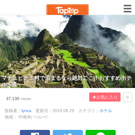
マチュピチュ村で泊まるなら絶対ここ！おすすめホテ
ル 5選
★お気に入り
0
37,130
views
投稿者：
lyrica
更新日：2019.08.29
カテゴリ：
ホテル
地域： 中南米/ ペルー/