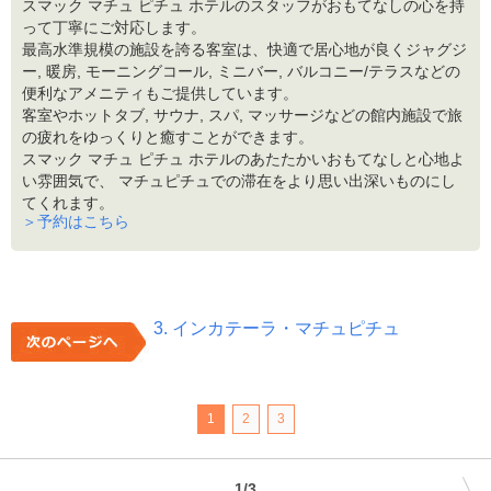
スマック マチュ ピチュ ホテルのスタッフがおもてなしの心を持
って丁寧にご対応します。
最高水準規模の施設を誇る客室は、快適で居心地が良くジャグジ
ー, 暖房, モーニングコール, ミニバー, バルコニー/テラスなどの
便利なアメニティもご提供しています。
客室やホットタブ, サウナ, スパ, マッサージなどの館内施設で旅
の疲れをゆっくりと癒すことができます。
スマック マチュ ピチュ ホテルのあたたかいおもてなしと心地よ
い雰囲気で、 マチュピチュでの滞在をより思い出深いものにし
てくれます。
＞予約はこちら
3. インカテーラ・マチュピチュ
1
2
3
1/3