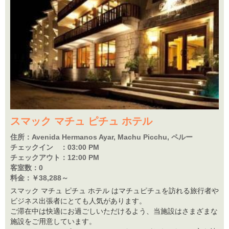
スマック マチュ ピチュ ホテル
住所：
Avenida Hermanos Ayar, Machu Picchu, ペルー
チェックイン ：
03:00 PM
チェックアウト：
12:00 PM
客室数：
0
料金：
￥38,288～
スマック マチュ ピチュ ホテル はマチュピチュを訪れる旅行者や
ビジネス出張者にとても人気があります。
ご滞在中は快適にお過ごしいただけるよう、当施設はさまざまな
施設をご用意しています。