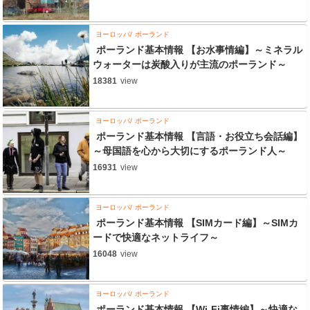
ヨーロッパ
ポーランド
ポーランド基本情報 【お水事情編】～ミネラル
ウォーターは炭酸入りが主流のポーランド～
18381
view
ヨーロッパ
ポーランド
ポーランド基本情報 【言語・お役立ち会話編】
～母国語を心から大切にするポーランド人～
16931
view
ヨーロッパ
ポーランド
ポーランド基本情報 【SIMカード編】～SIMカ
ードで快適なネットライフ～
16048
view
ヨーロッパ
ポーランド
ポーランド基本情報 【Wi-Fi事情編】～快適な