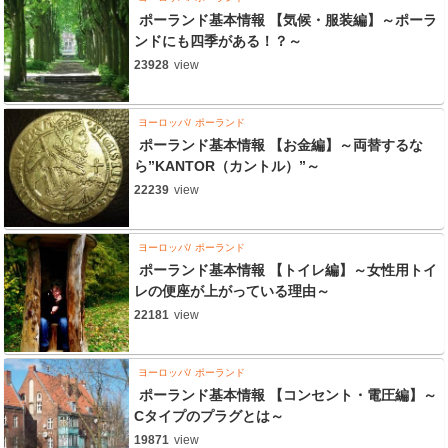
ポーランド基本情報 【気候・服装編】～ポーラ
ンドにも四季がある！？～
23928
view
ヨーロッパ
ポーランド
ポーランド基本情報 【お金編】～両替するな
ら”KANTOR（カントル）”～
22239
view
ヨーロッパ
ポーランド
ポーランド基本情報 【トイレ編】～女性用トイ
レの便座が上がっている理由～
22181
view
ヨーロッパ
ポーランド
ポーランド基本情報 【コンセント・電圧編】～
Cタイプのプラグとは～
19871
view