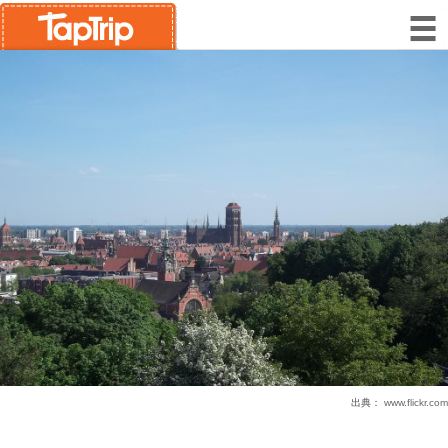
出典：
www.flickr.com