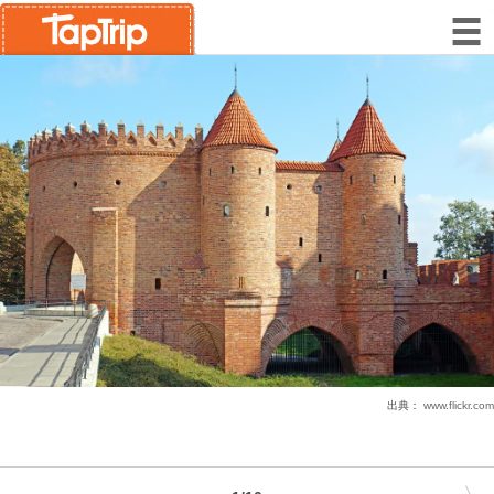
出典：
www.flickr.com