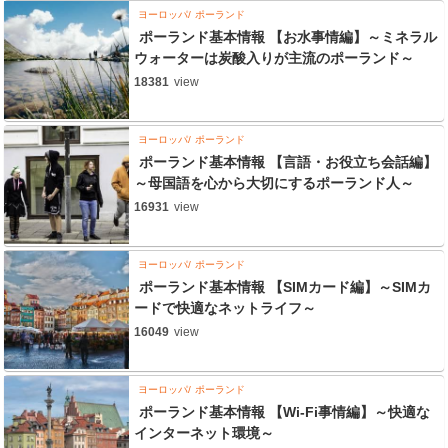
ヨーロッパ
ポーランド
ポーランド基本情報 【お水事情編】～ミネラル
ウォーターは炭酸入りが主流のポーランド～
18381
view
ヨーロッパ
ポーランド
ポーランド基本情報 【言語・お役立ち会話編】
～母国語を心から大切にするポーランド人～
16931
view
ヨーロッパ
ポーランド
ポーランド基本情報 【SIMカード編】～SIMカ
ードで快適なネットライフ～
16049
view
ヨーロッパ
ポーランド
ポーランド基本情報 【Wi-Fi事情編】～快適な
インターネット環境～