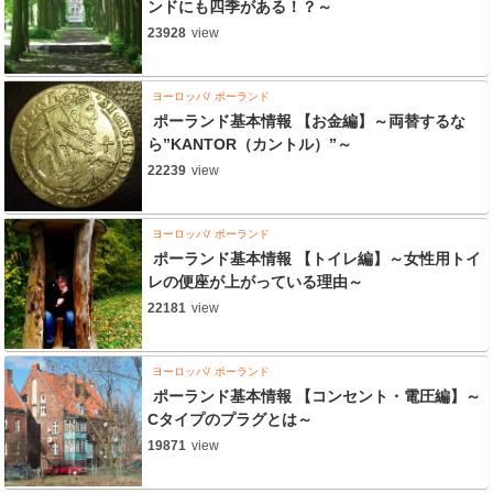
ンドにも四季がある！？～
23928
view
ヨーロッパ
ポーランド
ポーランド基本情報 【お金編】～両替するな
ら”KANTOR（カントル）”～
22239
view
ヨーロッパ
ポーランド
ポーランド基本情報 【トイレ編】～女性用トイ
レの便座が上がっている理由～
22181
view
ヨーロッパ
ポーランド
ポーランド基本情報 【コンセント・電圧編】～
Cタイプのプラグとは～
19871
view