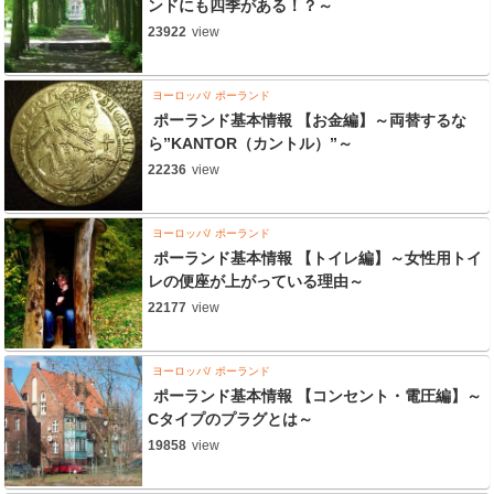
ンドにも四季がある！？～
23922
view
ヨーロッパ
ポーランド
ポーランド基本情報 【お金編】～両替するな
ら”KANTOR（カントル）”～
22236
view
ヨーロッパ
ポーランド
ポーランド基本情報 【トイレ編】～女性用トイ
レの便座が上がっている理由～
22177
view
ヨーロッパ
ポーランド
ポーランド基本情報 【コンセント・電圧編】～
Cタイプのプラグとは～
19858
view