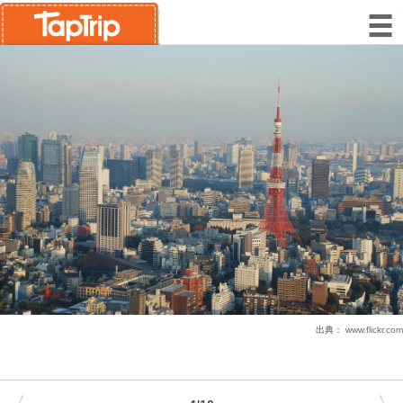
出典：
www.flickr.com