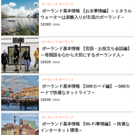
ヨーロッパ
ポーランド
ポーランド基本情報 【お水事情編】～ミネラル
ウォーターは炭酸入りが主流のポーランド～
18380
view
ヨーロッパ
ポーランド
ポーランド基本情報 【言語・お役立ち会話編】
～母国語を心から大切にするポーランド人～
16926
view
ヨーロッパ
ポーランド
ポーランド基本情報 【SIMカード編】～SIMカ
ードで快適なネットライフ～
16046
view
ヨーロッパ
ポーランド
ポーランド基本情報 【Wi-Fi事情編】～快適な
インターネット環境～