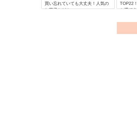
買い忘れていても大丈夫！人気の
TOP2
お菓子など！
を選ぼう
大阪に旅行や出張で新大阪駅を利用する
大阪は江
人必見！新大阪駅の中で購入できて喜ば
れ、現在
れる大阪のお土産を厳選してご紹介して
ており、
いきます。どの大阪のお土産も大阪らし
ものや、
さを感じられるアイテムばかりです。
です。そ
舗の和菓
ます。今
いたしま