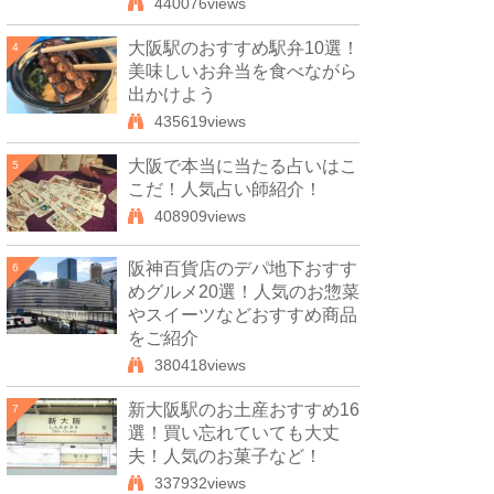
440076views
大阪駅のおすすめ駅弁10選！
4
美味しいお弁当を食べながら
出かけよう
435619views
大阪で本当に当たる占いはこ
5
こだ！人気占い師紹介！
408909views
阪神百貨店のデパ地下おすす
6
めグルメ20選！人気のお惣菜
やスイーツなどおすすめ商品
をご紹介
380418views
新大阪駅のお土産おすすめ16
7
選！買い忘れていても大丈
夫！人気のお菓子など！
337932views