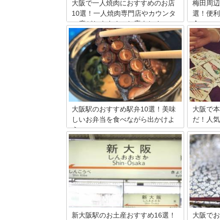
大阪で一人焼肉におすすめのお店
梅田周辺
10選！一人焼肉専門店やカウンタ
選！便利
ー席がおすすめのお店まとめ
介
大阪には一人焼肉に適した店がたくさん
梅田の花
あります。その中でも、人気が高い店や
メント、
一人焼肉専門店など合わせて10店舗ご紹
るオスス
介していきます。一人でも焼肉を楽しみ
れなショ
たいという人は、ぜひ参考にしてくださ
夜まで営
い。
いしまし
料の花屋
します。
下さいね
大阪駅のおすすめ駅弁10選！美味
大阪で本
しいお弁当を食べながら出かけよ
だ！人気
う
よりよい
占い。元
日々、たくさんの人が行き交う大阪駅。
時に占い
景色やショッピングなども旅の楽しみで
少なくな
すが、電車の中で味わう駅弁も旅の醍醐
かけるな
味の一つです。大阪駅では美味しい駅弁
うならせ
がたくさん販売され、特に人気なのは関
そこで、
西ならではの味わいが楽しめるタイプ！
ットをま
そこで今回は、大阪駅で購入可能なさま
ざまなジャンルの駅弁をご紹介します。
新大阪駅のお土産おすすめ16選！
大阪でお