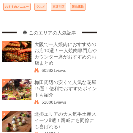
おすすめメニュー
グルメ
東淀川区
阪急電鉄
このエリアの人気記事
大阪で一人焼肉におすすめの
1
お店10選！一人焼肉専門店や
カウンター席がおすすめのお
店まとめ
603821views
梅田周辺の安くて人気な花屋
2
15選！便利でおすすめポイン
トも紹介
518881views
北摂エリアの大人気手土産ス
3
イーツ8選！親戚にも同僚に
も喜ばれる♪