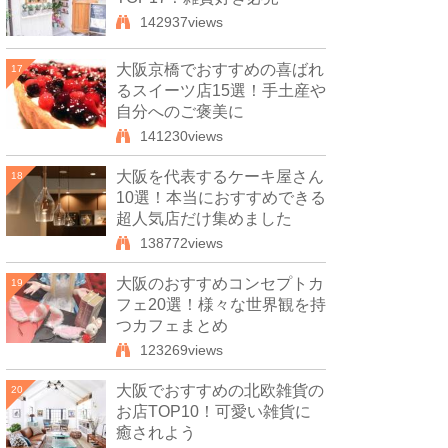
142937views
大阪京橋でおすすめの喜ばれ
17
るスイーツ店15選！手土産や
自分へのご褒美に
141230views
大阪を代表するケーキ屋さん
18
10選！本当におすすめできる
超人気店だけ集めました
138772views
大阪のおすすめコンセプトカ
19
フェ20選！様々な世界観を持
つカフェまとめ
123269views
大阪でおすすめの北欧雑貨の
20
お店TOP10！可愛い雑貨に
癒されよう