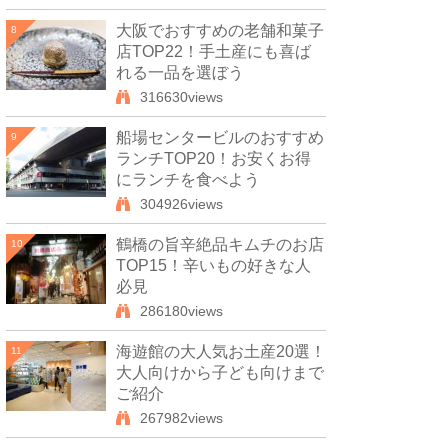
大阪でおすすめの老舗和菓子
8
店TOP22！手土産にも喜ば
れる一品を選ぼう
316630views
船場センタービルのおすすめ
9
ランチTOP20！お安くお得
にランチを食べよう
304926views
鶴橋の旨辛絶品キムチのお店
10
TOP15！辛いもの好きな人
必見
286180views
海遊館の大人気お土産20選！
11
大人向けから子ども向けまで
ご紹介
267982views