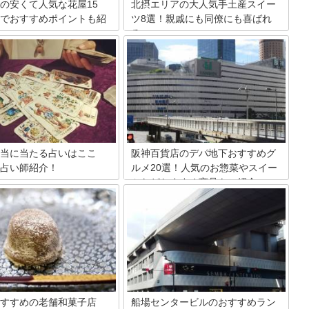
の安くて人気な花屋15
北摂エリアの大人気手土産スイー
でおすすめポイントも紹
ツ8選！親戚にも同僚にも喜ばれ
る♪
屋さんで安いブーケやアレンジ
数多くのスイーツの名店がある大阪。お
バルーン花束などをゲットでき
土産選びに悩んでしまう方も多いかと思
メのお店を15店ご紹介。おしゃ
います。今回は北摂エリアにある人気の
ップから最寄り駅徒歩圏内の深
お店から、手土産に人気のおすすめ商品
業の人気スポットまでが勢ぞろ
を選んでみました！有名なものはもちろ
た。花の配達が安い、または無
ん、知る人ぞ知るものまで幅広くご紹介
さんや当日配達OK店もご案内
していきます。ぜひ楽しんでみてくださ
口コミや値段も参考にしてみて
い♪
。
当に当たる占いはここ
阪神百貨店のデパ地下おすすめグ
占い師紹介！
ルメ20選！人気のお惣菜やスイー
ツなどおすすめ商品をご紹介
未来へとアドバイスをくれる、
気が出ない時や、人生に迷った
阪神百貨店のデパ地下グルメを案内しま
師に見てもらいたいという人は
す。阪神百貨店には地下にスナックパー
いでしょう。同じ時間とお金を
クというフードコートがあり、名物料理
ら、思わず「当たってる！」と
などが気軽に味わえます。そして百貨店
てくれる占いが良いですよね。
の食料品売り場も侮れないグルメばか
大阪で当たると人気の占いスポ
り。そんな中でも特におすすめで人気の
とめてみました。
ものばかりを20アイテム厳選しました。
すすめの老舗和菓子店
船場センタービルのおすすめラン