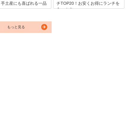
2！手土産にも喜ばれる一品
チTOP20！お安くお得にランチを
食べよう
戸時代から「食の台所」と呼ば
大阪の本町にある船場センタービルは、
では「食い倒れの街」と呼ばれ
東西およそ1,000メートルにわたる長ー
もっと見る
たこ焼きやお好み焼きなどの粉
い商業施設で、地下にはものすごい数の
串揚げなど美味しいもので有名
飲食店があります。料理のジャンルが
して京都に近いこともあり、老
様々で、値段も手頃なところが多いた
子屋も多いことでも知られてい
め、ランチタイムには周辺のサラリーマ
回は大阪の老舗和菓子屋を紹介
ンも多く訪れます。今回はそんな船場セ
す。
ンタービル内のおすすめランチ店をご紹
介します。