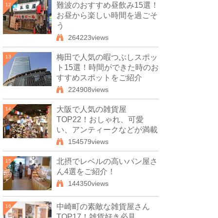
難波のおすすめ昼飲み15選！
12
お昼から楽しい時間を過ごそ
う
264223views
梅田で人気の暇つぶしスポッ
13
ト15選！時間ができた時のお
すすめスポットをご紹介
224908views
大阪で人気の雑貨屋
14
TOP22！おしゃれ、可愛
い、アンティークなどが満載
154579views
北摂でレベルの高いパン屋さ
15
ん4選をご紹介！
144350views
中崎町の素敵な雑貨屋さん
16
TOP17！雑貨好き必見