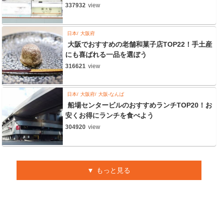
337932
view
日本
大阪府
大阪でおすすめの老舗和菓子店TOP22！手土産
にも喜ばれる一品を選ぼう
316621
view
日本
大阪府
大阪-なんば
船場センタービルのおすすめランチTOP20！お
安くお得にランチを食べよう
304920
view
もっと見る