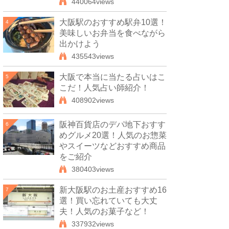
440064views
大阪駅のおすすめ駅弁10選！
4
美味しいお弁当を食べながら
出かけよう
435543views
大阪で本当に当たる占いはこ
5
こだ！人気占い師紹介！
408902views
阪神百貨店のデパ地下おすす
6
めグルメ20選！人気のお惣菜
やスイーツなどおすすめ商品
をご紹介
380403views
新大阪駅のお土産おすすめ16
7
選！買い忘れていても大丈
夫！人気のお菓子など！
337932views