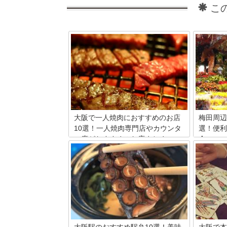
こ
大阪で一人焼肉におすすめのお店
梅田周辺
10選！一人焼肉専門店やカウンタ
選！便利
ー席がおすすめのお店まとめ
介
大阪には一人焼肉に適した店がたくさん
梅田の花
あります。その中でも、人気が高い店や
メント、
一人焼肉専門店など合わせて10店舗ご紹
るオスス
介していきます。一人でも焼肉を楽しみ
れなショ
たいという人は、ぜひ参考にしてくださ
夜まで営
い。
いしまし
料の花屋
します。
下さいね