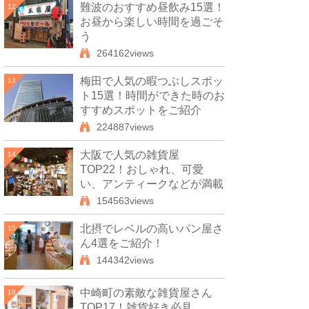
難波のおすすめ昼飲み15選！
12
お昼から楽しい時間を過ごそ
う
264162views
梅田で人気の暇つぶしスポッ
13
ト15選！時間ができた時のお
すすめスポットをご紹介
224887views
大阪で人気の雑貨屋
14
TOP22！おしゃれ、可愛
い、アンティークなどが満載
154563views
北摂でレベルの高いパン屋さ
15
ん4選をご紹介！
144342views
中崎町の素敵な雑貨屋さん
16
TOP17！雑貨好き必見