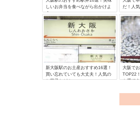
大阪駅のおすすめ駅弁10選！美味
大阪で本
しいお弁当を食べながら出かけよ
だ！人気
う
よりよい
占い。元
日々、たくさんの人が行き交う大阪駅。
時に占い
景色やショッピングなども旅の楽しみで
少なくな
すが、電車の中で味わう駅弁も旅の醍醐
かけるな
味の一つです。大阪駅では美味しい駅弁
うならせ
がたくさん販売され、特に人気なのは関
そこで、
西ならではの味わいが楽しめるタイプ！
ットをま
そこで今回は、大阪駅で購入可能なさま
ざまなジャンルの駅弁をご紹介します。
新大阪駅のお土産おすすめ16選！
大阪でお
買い忘れていても大丈夫！人気の
TOP2
お菓子など！
を選ぼう
大阪に旅行や出張で新大阪駅を利用する
大阪は江
人必見！新大阪駅の中で購入できて喜ば
れ、現在
れる大阪のお土産を厳選してご紹介して
ており、
いきます。どの大阪のお土産も大阪らし
ものや、
さを感じられるアイテムばかりです。
です。そ
舗の和菓
ます。今
いたしま