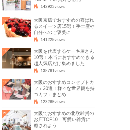
142923views
大阪京橋でおすすめの喜ばれ
17
るスイーツ店15選！手土産や
自分へのご褒美に
141225views
大阪を代表するケーキ屋さん
18
10選！本当におすすめできる
超人気店だけ集めました
138761views
大阪のおすすめコンセプトカ
19
フェ20選！様々な世界観を持
つカフェまとめ
123265views
大阪でおすすめの北欧雑貨の
20
お店TOP10！可愛い雑貨に
癒されよう