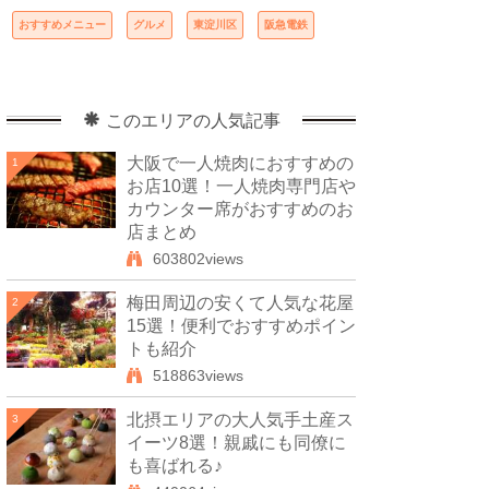
おすすめメニュー
グルメ
東淀川区
阪急電鉄
このエリアの人気記事
大阪で一人焼肉におすすめの
1
お店10選！一人焼肉専門店や
カウンター席がおすすめのお
店まとめ
603802views
梅田周辺の安くて人気な花屋
2
15選！便利でおすすめポイン
トも紹介
518863views
北摂エリアの大人気手土産ス
3
イーツ8選！親戚にも同僚に
も喜ばれる♪