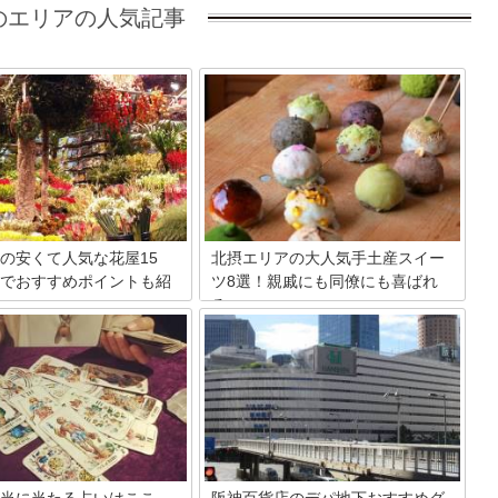
のエリアの人気記事
の安くて人気な花屋15
北摂エリアの大人気手土産スイー
でおすすめポイントも紹
ツ8選！親戚にも同僚にも喜ばれ
る♪
屋さんで安いブーケやアレンジ
数多くのスイーツの名店がある大阪。お
バルーン花束などをゲットでき
土産選びに悩んでしまう方も多いかと思
メのお店を15店ご紹介。おしゃ
います。今回は北摂エリアにある人気の
ップから最寄り駅徒歩圏内の深
お店から、手土産に人気のおすすめ商品
業の人気スポットまでが勢ぞろ
を選んでみました！有名なものはもちろ
た。花の配達が安い、または無
ん、知る人ぞ知るものまで幅広くご紹介
さんや当日配達OK店もご案内
していきます。ぜひ楽しんでみてくださ
口コミや値段も参考にしてみて
い♪
。