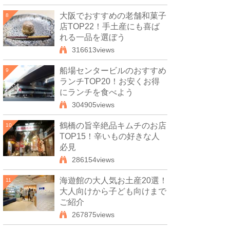
大阪でおすすめの老舗和菓子
8
店TOP22！手土産にも喜ば
れる一品を選ぼう
316613views
船場センタービルのおすすめ
9
ランチTOP20！お安くお得
にランチを食べよう
304905views
鶴橋の旨辛絶品キムチのお店
10
TOP15！辛いもの好きな人
必見
286154views
海遊館の大人気お土産20選！
11
大人向けから子ども向けまで
ご紹介
267875views