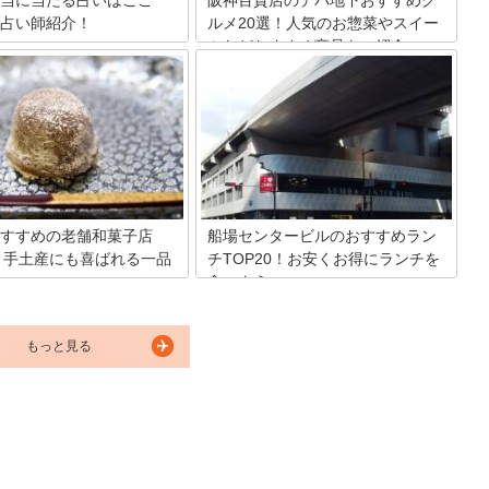
当に当たる占いはここ
阪神百貨店のデパ地下おすすめグ
占い師紹介！
ルメ20選！人気のお惣菜やスイー
ツなどおすすめ商品をご紹介
未来へとアドバイスをくれる、
気が出ない時や、人生に迷った
阪神百貨店のデパ地下グルメを案内しま
師に見てもらいたいという人は
す。阪神百貨店には地下にスナックパー
いでしょう。同じ時間とお金を
クというフードコートがあり、名物料理
ら、思わず「当たってる！」と
などが気軽に味わえます。そして百貨店
てくれる占いが良いですよね。
の食料品売り場も侮れないグルメばか
大阪で当たると人気の占いスポ
り。そんな中でも特におすすめで人気の
とめてみました。
ものばかりを20アイテム厳選しました。
すすめの老舗和菓子店
船場センタービルのおすすめラン
2！手土産にも喜ばれる一品
チTOP20！お安くお得にランチを
食べよう
戸時代から「食の台所」と呼ば
大阪の本町にある船場センタービルは、
では「食い倒れの街」と呼ばれ
東西およそ1,000メートルにわたる長ー
もっと見る
たこ焼きやお好み焼きなどの粉
い商業施設で、地下にはものすごい数の
串揚げなど美味しいもので有名
飲食店があります。料理のジャンルが
して京都に近いこともあり、老
様々で、値段も手頃なところが多いた
子屋も多いことでも知られてい
め、ランチタイムには周辺のサラリーマ
回は大阪の老舗和菓子屋を紹介
ンも多く訪れます。今回はそんな船場セ
す。
ンタービル内のおすすめランチ店をご紹
介します。