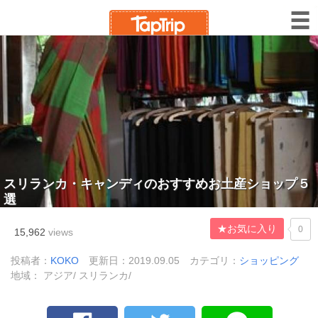
スリランカ・キャンディのおすすめお土産ショップ５
選
★お気に入り
0
15,962
views
投稿者：
KOKO
更新日：2019.09.05
カテゴリ：
ショッピング
地域： アジア/ スリランカ/