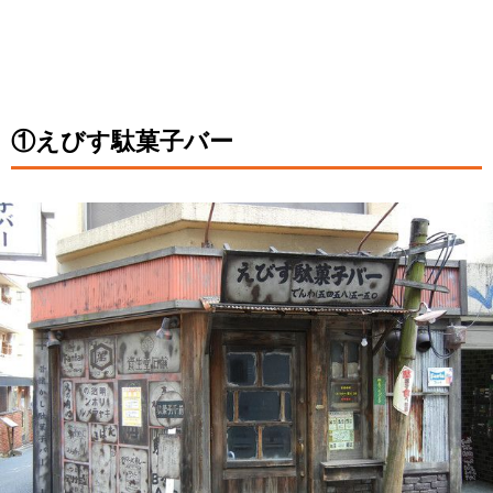
①えびす駄菓子バー