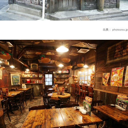
出典：
photozou.jp