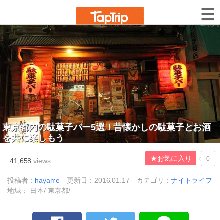
東京都内の駄菓子バー5選！昔懐かしの駄菓子とお酒
を共に楽しもう
★お気に入り
0
41,658
views
投稿者：
hayame
更新日：2016.01.17
カテゴリ：
ナイトライフ
地域： 日本/ 東京都/