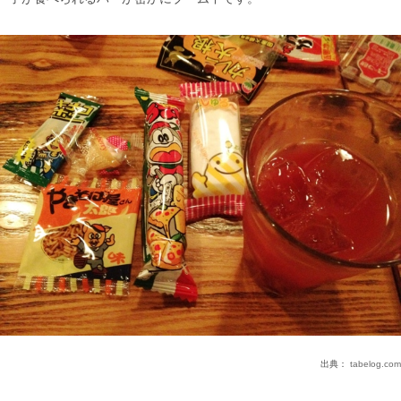
出典：
tabelog.com