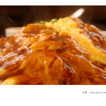
出典：
blog.goo.ne.jp