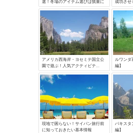
選！冬場のアイテム選びは慎重に
成功させ
冬のソロキャンプに必須な10の装備と選
豪雪地帯で
ぶポイント、おすすめの商品を紹介しま
い反面、普
す。必需品の知識をつけるとつけないと
る、冬の金
では、寒さのストレス具合が格段に違い
は、気を付
ます。これから冬キャンプをする予定の
がいくつか
方は必見です。しっかり寒さ対策をし
沢の幻想的
て、ストレスフリーで快適なソロキャン
のポイント
プを楽しみましょう。
トをご紹介
アメリカ西海岸・ヨセミテ国立公
ルワンダ
園で遊ぶ！人気アクティビテ...
編】
西海岸から数時間で訪れることができる
アフリカで
ヨセミテ国立公園は、そのアクセスの良
ンダ共和国
さと大自然の魅力からアメリカの国立公
る ヴォル
園の中でも最も人気のある場所の1つで
なっていま
す。今回はそんなヨセミテ公園への行き
ばれる程、
方や適した服装など基本情報をご紹介し
しい景観も
ます。
ンダの気候
ご紹介しま
現地で困らない！サイパン旅行前
パキスタ
に知っておきたい基本情報
編】