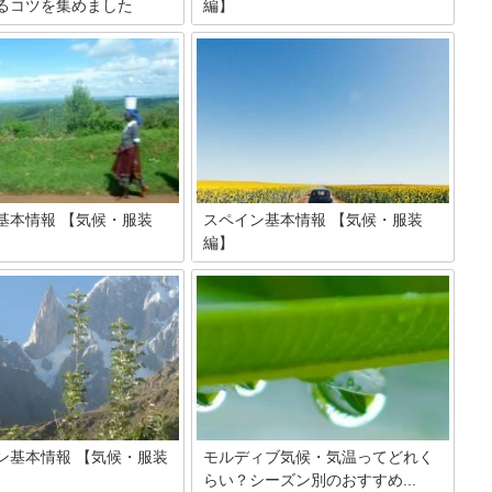
るコツを集めました
編】
知られる金沢。雪景色が美し
世界遺産のぺトラ遺跡や死海、イエス・
段の観光シーズンとは異な
キリストのゆかりの地などがあり、ヨー
沢観光を快適に楽しむために
ロッパからも多くの観光客が訪れます。
けなければならないポイント
ここではそんなヨルダンの気候と服装に
あります。そこで今回は、金
ついて紹介しましょう。
な銀世界を楽しむための服装
や人気おすすめの観光スポッ
します。
基本情報 【気候・服装
スペイン基本情報 【気候・服装
編】
最も人口密度の高い国、ルワ
情熱の国・スペインは暖かい!?スペイン
。ゴリラトレッキングができ
に対して、そのようなイメージがある方
カン国立公園が有名な観光地と
も多いのではないでしょうか。 夏は差す
す。また「千の丘の国」と呼
ような日差しのスペインも、実は冬は日
国中が起伏に富んでおり、美
本と同じくらい寒いんです。そんなスペ
見どころ。今回はそんなルワ
インの気候と服装情報をお伝えします。
や、訪れる際の服装について
す。
ン基本情報 【気候・服装
モルディブ気候・気温ってどれく
らい？シーズン別のおすすめ...