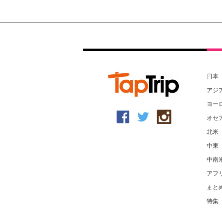
日本
アジ
ヨー
オセ
北米
中東
中南
アフ
まと
特集