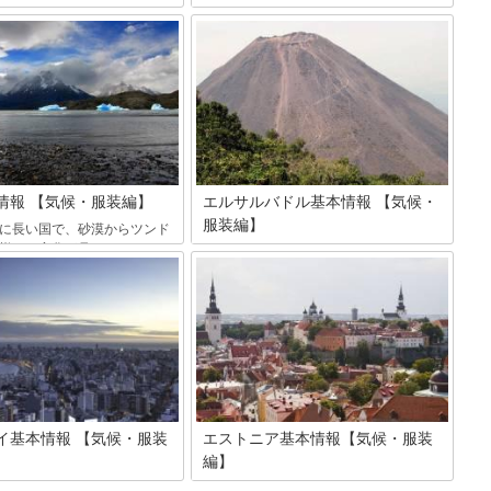
はインド、イラン、アフガニ
高温多湿で熱帯性気候のモルディブの気
まれた南アジアの国です。変
候についてご紹介します。四季のない南
地形で、北部の山岳地帯は登
国リゾートをより満喫できるように気
カにもなっています。そんな
候・雨季乾季・服装などをご紹介しま
の気候や訪れる際の服装につ
す。
ましょう。
情報 【気候・服装編】
エルサルバドル基本情報 【気候・
服装編】
に長い国で、砂漠からツンド
様々な変化が見られます。そ
エルサルバドルは中央アメリカに位置す
気候やベストシーズン、服装
る国です。太平洋に面している四国ほど
て詳しく紹介しましょう。
の大きさの国で、自然の宝庫として知ら
れています。そんなエルサルバドルの気
候や、エルサルバドルを訪れる際の服装
について紹介しましょう。
イ基本情報 【気候・服装
エストニア基本情報【気候・服装
編】
は南米にある小さな国です。
北欧のバルト海に面しているエストニア