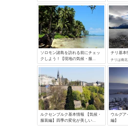
サイパンへの旅行を決めたら、知ってお
パキスタン
きたいのが現地の基本情報。通貨や服装
スタンに囲
などの基本中の基本からチップの習慣な
化に富んだ
ど、知っておくと便利な情報をご紹介し
山家のメッ
ます。海外で快適に過ごすためには事前
パキスタン
の下調べは必須。ぜひ参考にしてみてく
いて紹介し
ださいね。
ソロモン諸島を訪れる前にチェッ
チリ基本
クしよう！【現地の気候・服...
チリは南北
ラ気候まで
ソロモン諸島とは南太平洋にある島々が
んなチリの
集まる国で、第二次世界大戦時の戦跡巡
などについ
りやダイビングなどが人気の島です。今
回はそんなソロモン諸島を訪れるときに
気になる、現地の気候やおすすめの服装
をご紹介します！
ルクセンブルク基本情報 【気候・
ウルグア
服装編】四季の変化が美しい...
編】
ヨーロッパの古い街並みを楽しむことが
ウルグアイ