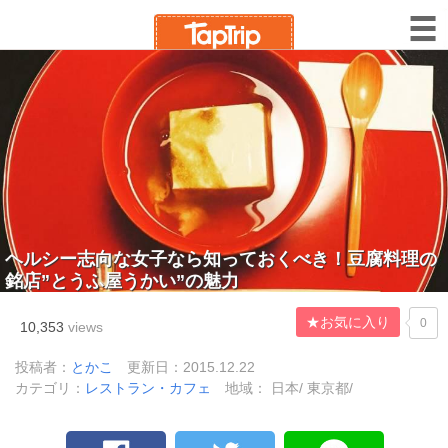
ヘルシー志向な女子なら知っておくべき！豆腐料理の
銘店”とうふ屋うかい”の魅力
★お気に入り
0
10,353
views
投稿者：
とかこ
更新日：2015.12.22
カテゴリ：
レストラン・カフェ
地域： 日本/ 東京都/