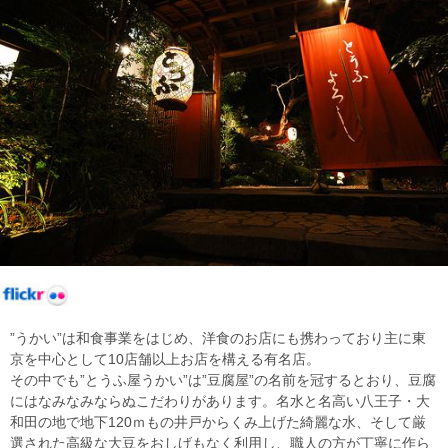
”うかい”は和食事業をはじめ、洋食のお店にも携わっており主に東
京を中心として10店舗以上お店を構える有名店。
その中でも”とうふ屋うかい”は”豆腐屋”の名前を冠するとおり、豆腐
にはなみなみならぬこだわりがあります。名水と名高い八王子・大
和田の地で地下120ｍもの井戸からくみ上げた綺麗な水、そして厳
選された高級な大豆をおしげもなく利用し、職人の方が丁寧に作ら