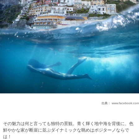
出典：
www.facebook.com
その魅力は何と言っても独特の景観。青く輝く地中海を背後に、色
鮮やかな家が断崖に並ぶダイナミックな眺めはポジターノならで
は！