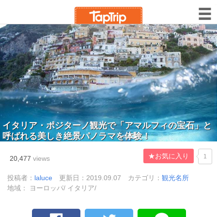
イタリア・ポジターノ観光で「アマルフィの宝石」と
呼ばれる美しき絶景パノラマを体験！
★お気に入り
1
20,477
views
投稿者：
laluce
更新日：2019.09.07
カテゴリ：
観光名所
地域： ヨーロッパ/ イタリア/