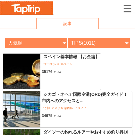
記事
スペイン基本情報 【お金編】
ヨーロッパ
スペイン
35176
view
シカゴ・オヘア国際空港(ORD)完全ガイド！
市内へのアクセスと...
北米
アメリカ合衆国
イリノイ
34975
view
ダイソーの釣れるルアーやおすすめ釣り具10