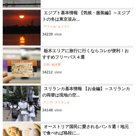
エジプト基本情報 【気候・服装編】～エジプ
トの冬は東京並み...
アフリカ
エジプト
34239
view
栃木エリアに旅行に行くならコレが便利！お
すすめフリーパス４選
日本
栃木県
34212
view
スリランカ基本情報 【お金編】～スリランカ
の両替は現地の空...
アジア
スリランカ
34148
view
オーストリア国民に愛されるパン５選！地元
で食べれば格段に...