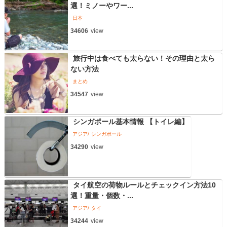
選！ミノーやワー...
日本
34606
view
旅行中は食べても太らない！その理由と太ら
ない方法
まとめ
34547
view
シンガポール基本情報 【トイレ編】
アジア
シンガポール
34290
view
タイ航空の荷物ルールとチェックイン方法10
選！重量・個数・...
アジア
タイ
34244
view