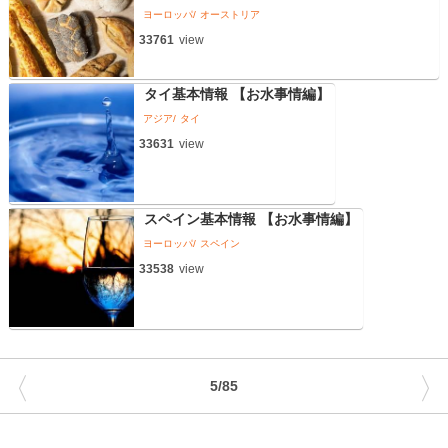
ヨーロッパ
オーストリア
33761
view
タイ基本情報 【お水事情編】
アジア
タイ
33631
view
スペイン基本情報 【お水事情編】
ヨーロッパ
スペイン
33538
view
〈
〉
5/85