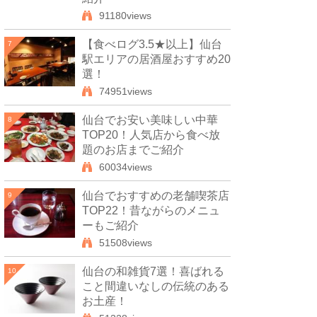
91180views
【食べログ3.5★以上】仙台
7
駅エリアの居酒屋おすすめ20
選！
74951views
仙台でお安い美味しい中華
8
TOP20！人気店から食べ放
題のお店までご紹介
60034views
仙台でおすすめの老舗喫茶店
9
TOP22！昔ながらのメニュ
ーもご紹介
51508views
仙台の和雑貨7選！喜ばれる
10
こと間違いなしの伝統のある
お土産！