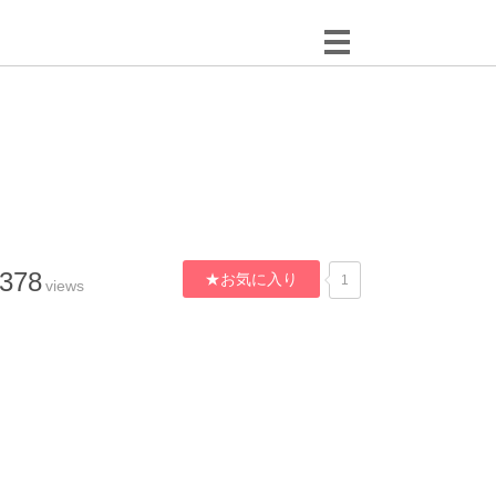
,378
★お気に入り
1
views