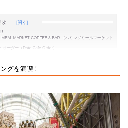
目次
[開く]
喫！
EAL MARKET COFFEE & BAR （ハミングミールマーケット
ダー（Date Cafe Order）
ニングを満喫！