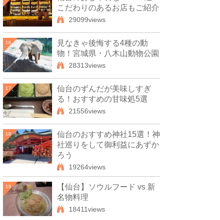
こだわりのあるお店もご紹介
29099views
見なきゃ後悔する4種の動
16
物！宮城県・八木山動物公園
28313views
仙台のずんだが美味しすぎ
17
る！おすすめの甘味処5選
21556views
仙台のおすすめ神社15選！神
18
社巡りをして御利益にあずか
ろう
19264views
【仙台】ソウルフード vs 新
19
名物料理
18411views