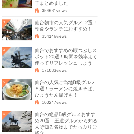
子まとめました
354681views
仙台朝市の人気グルメ12選！
3
朝食やランチにおすすめ！
334146views
仙台でおすすめの暇つぶしス
4
ポット20選！時間を効率よく
使ってリフレッシュしよう
171033views
仙台の人気ご当地B級グルメ
5
５選！ラーメンに焼きそば、
ひょうたん揚げも！
100247views
仙台の絶品B級グルメおすす
6
め20選！王道グルメから知る
人ぞ知る名物までたっぷりご
紹介