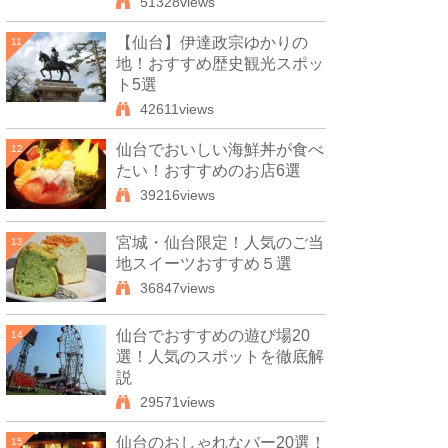
51328views
【仙台】伊達政宗ゆかりの
11
地！おすすめ歴史観光スポッ
ト5選
42611views
仙台でおいしい海鮮丼が食べ
12
たい！おすすめのお店6選
39216views
宮城・仙台限定！人気のご当
13
地スイーツおすすめ５選
36847views
仙台でおすすめの遊び場20
14
選！人気のスポットを徹底解
説
29571views
仙台のおしゃれなバー20選！
15