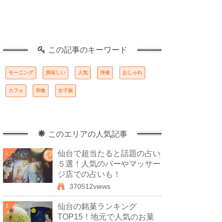
この記事のキーワード
モーニング
美味しい
人気
洋食
おしゃれ
カフェ
和食
女子旅
このエリアの人気記事
仙台で超当たると話題の占い
1
５選！人気のバーやマッサー
ジ店での占いも！
370512views
仙台の銘菓ランキング
2
TOP15！地元で人気のお菓